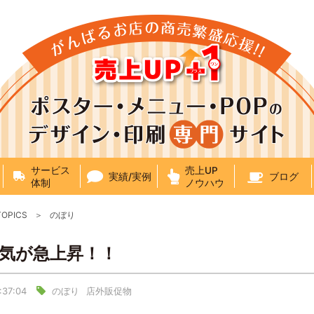
サービス
売上UP
実績/実例
ブログ
体制
ノウハウ
TOPICS
のぼり
気が急上昇！！
:37:04
のぼり
店外販促物