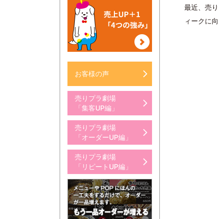
最近、売り
ィークに向
お客様の声
売りプラ劇場
「集客UP編」
売りプラ劇場
「オーダーUP編」
売りプラ劇場
「リピートUP編」