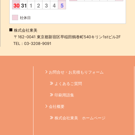
30
31
1
2
3
4
5
社休日
株式会社東美
〒162ｰ0041 東京都新宿区早稲田鶴巻町540キリン1stビル2F
TEL：03-3208-9091
お問合せ・お見積もりフォーム
よくあるご質問
印刷用語集
会社概要
株式会社東美 ホームページ