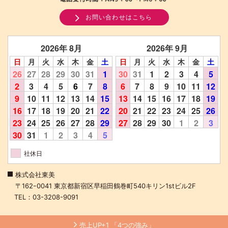
お問い合わせはこちら
2026年 8月
2026年 9月
日
月
火
水
木
金
土
日
月
火
水
木
金
土
26
27
28
29
30
31
1
30
31
1
2
3
4
5
2
3
4
5
6
7
8
6
7
8
9
10
11
12
9
10
11
12
13
14
15
13
14
15
16
17
18
19
16
17
18
19
20
21
22
20
21
22
23
24
25
26
23
24
25
26
27
28
29
27
28
29
30
1
2
3
30
31
1
2
3
4
5
社休日
株式会社東美
〒162ｰ0041 東京都新宿区早稲田鶴巻町540キリン1stビル2F
TEL：03-3208-9091
売上UP+1 「4つの強み」