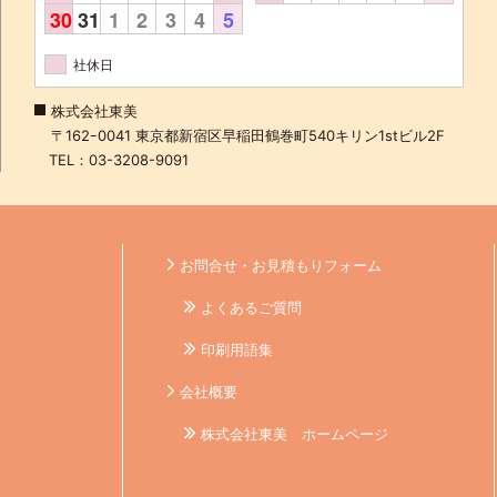
30
31
1
2
3
4
5
社休日
株式会社東美
〒162ｰ0041 東京都新宿区早稲田鶴巻町540キリン1stビル2F
TEL：03-3208-9091
お問合せ・お見積もりフォーム
よくあるご質問
印刷用語集
会社概要
株式会社東美 ホームページ