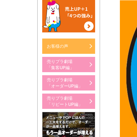
お客様の声
売りプラ劇場
「集客UP編」
売りプラ劇場
「オーダーUP編」
売りプラ劇場
「リピートUP編」