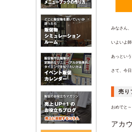
みなさん、
いよいよ師
あっという
さて、今日
売り
おめでと～
アカ