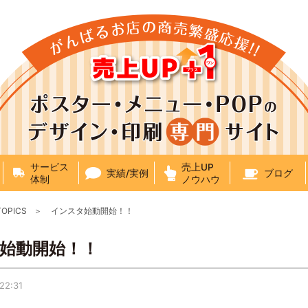
サービス
売上UP
実績/実例
ブログ
体制
ノウハウ
TOPICS
インスタ始動開始！！
始動開始！！
:22:31