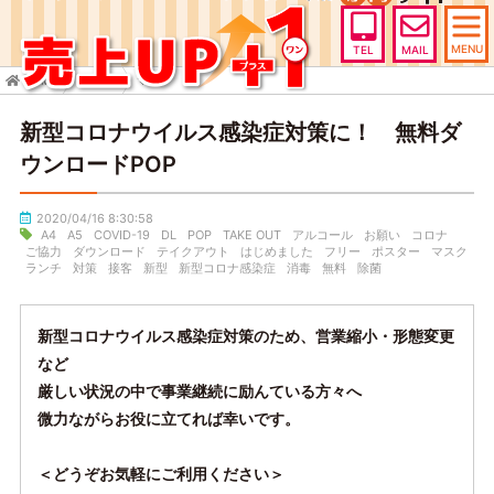
MENU
TEL
MAIL
HOME
TOPICS
マスク
新型コロナウイルス感染症対策に！ 無料ダ
ウンロードPOP
2020/04/16 8:30:58
A4
A5
COVID-19
DL
POP
TAKE OUT
アルコール
お願い
コロナ
ご協力
ダウンロード
テイクアウト
はじめました
フリー
ポスター
マスク
ランチ
対策
接客
新型
新型コロナ感染症
消毒
無料
除菌
新型コロナウイルス感染症対策のため、営業縮小・形態変更
など
厳しい状況の中で事業継続に励んている方々へ
微力ながらお役に立てれば幸いです。
＜どうぞお気軽にご利用ください＞