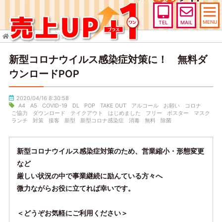
MENU
TEL
MAIL
HOME
TOPICS
消毒
新型コロナウイルス感染症対策に！ 無料ダ
ウンロードPOP
2020/04/16 8:30:58
A4
A5
COVID-19
DL
POP
TAKE OUT
アルコール
お願い
コロナ
ご協力
ダウンロード
テイクアウト
はじめました
フリー
ポスター
マスク
ランチ
対策
接客
新型
新型コロナ感染症
消毒
無料
除菌
新型コロナウイルス感染症対策のため、営業縮小・形態変更
など
厳しい状況の中で事業継続に励んている方々へ
微力ながらお役に立てれば幸いです。
＜どうぞお気軽にご利用ください＞