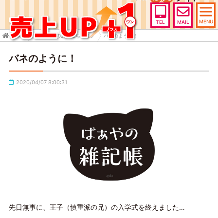
MENU
TEL
MAIL
HOME
売上UP+1のお役立ちブログ
バネのように！
バネのように！
2020/04/07 8:00:31
先日無事に、王子（慎重派の兄）の入学式を終えました…