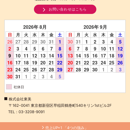
お問い合わせはこちら
2026年 8月
2026年 9月
日
月
火
水
木
金
土
日
月
火
水
木
金
土
26
27
28
29
30
31
1
30
31
1
2
3
4
5
2
3
4
5
6
7
8
6
7
8
9
10
11
12
9
10
11
12
13
14
15
13
14
15
16
17
18
19
16
17
18
19
20
21
22
20
21
22
23
24
25
26
23
24
25
26
27
28
29
27
28
29
30
1
2
3
30
31
1
2
3
4
5
社休日
株式会社東美
〒162ｰ0041 東京都新宿区早稲田鶴巻町540キリン1stビル2F
TEL：03-3208-9091
売上UP+1 「4つの強み」