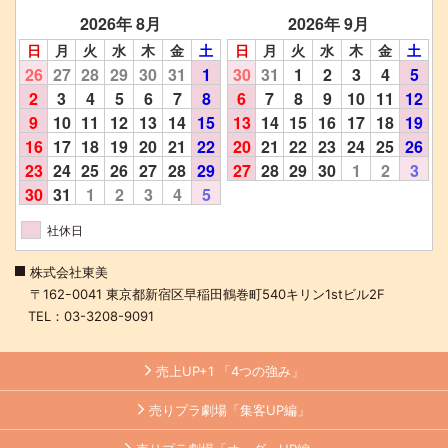
2026年 8月
2026年 9月
日
月
火
水
木
金
土
日
月
火
水
木
金
土
26
27
28
29
30
31
1
30
31
1
2
3
4
5
2
3
4
5
6
7
8
6
7
8
9
10
11
12
9
10
11
12
13
14
15
13
14
15
16
17
18
19
16
17
18
19
20
21
22
20
21
22
23
24
25
26
23
24
25
26
27
28
29
27
28
29
30
1
2
3
30
31
1
2
3
4
5
社休日
株式会社東美
〒162ｰ0041 東京都新宿区早稲田鶴巻町540キリン1stビル2F
TEL：03-3208-9091
売上UP+1 「4つの強み」
売りプラ劇場「集客UP編」