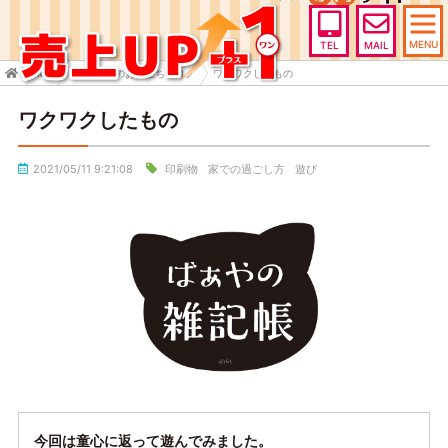
MENU
TEL
MAIL
HOME
売上UP+1のお役立ちブログ
ワクワクしたもの
ワクワクしたもの
2021/05/11 9:21:08
印刷物
家での過ごし方
遊び
今回は童心に返って遊んでみました。