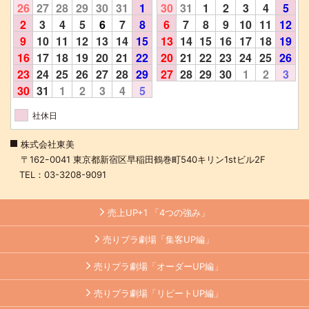
26
27
28
29
30
31
1
30
31
1
2
3
4
5
2
3
4
5
6
7
8
6
7
8
9
10
11
12
9
10
11
12
13
14
15
13
14
15
16
17
18
19
16
17
18
19
20
21
22
20
21
22
23
24
25
26
23
24
25
26
27
28
29
27
28
29
30
1
2
3
30
31
1
2
3
4
5
社休日
株式会社東美
〒162ｰ0041 東京都新宿区早稲田鶴巻町540キリン1stビル2F
TEL：03-3208-9091
売上UP+1 「4つの強み」
売りプラ劇場「集客UP編」
売りプラ劇場「オーダーUP編」
売りプラ劇場「リピートUP編」