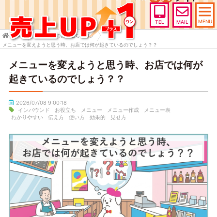
MENU
TEL
MAIL
HOME
売上UP+1のお役立ちブログ
メニューを変えようと思う時、お店では何が起きているのでしょう？？
メニューを変えようと思う時、お店では何が
起きているのでしょう？？
2026/07/08 9:00:18
インバウンド
お役立ち
メニュー
メニュー作成
メニュー表
わかりやすい
伝え方
使い方
効果的
見せ方